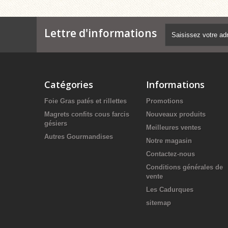
Lettre d'informations
Catégories
Informations
Foie Gras patés et rillettes
Promotions
Magrets confits cous farcis
Nouveaux produits
gésiers
Meilleures ventes
Autres Gourmandises
Notre magasin
Contactez-nous
Conditions générales de
vente
Les Cadurques
sitemap