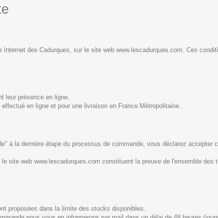
te
e Internet des Cadurques, sur le site web www.lescadurques.com. Ces conditio
nt leur présence en ligne.
t effectué en ligne et pour une livraison en France Métropolitaine.
 à la dernière étape du processus de commande, vous déclarez accepter celle
 le site web www.lescadurques.com constituent la preuve de l'ensemble des 
sont proposées dans la limite des stocks disponibles.
commande nous vous en informerons par mail dans un délai de 48 heures (jours