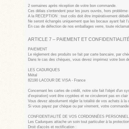
2 semaines après réception de votre bon commande.
Ces délais s'entendent pour les jours ouvrés, hors problème 
A la RECEPTION : tout colis doit être impérativement déballé
Ne seront échangés uniquement que les bocaux ayant fait l’u
En cas de défection de nos emballages verre, toute réclamat
ARTICLE 7 – PAIEMENT ET CONFIDENTIALIT
PAIEMENT
Le règlement des produits se fait par carte bancaire, par ch
Dans le cas des chèques, vous devez imprimez votre bon de
LES CADURQUES
Métal
82190 LACOUR DE VISA - France
Concernant les cartes de crédit, notre site fait l'objet d'un
d’expiration) vont être cryptées et ne circuleront pas en cla
Vous devez absolument régler la totalité de vos achats à la c
Si vous payez par chèque ou par virement, votre commande n
CONFIDENTIALITÉ DE VOS CORDONNÉES PERSONNEL
Les Cadurques attache un soin tout particulier à la protecti
Droit d'accès et rectification :