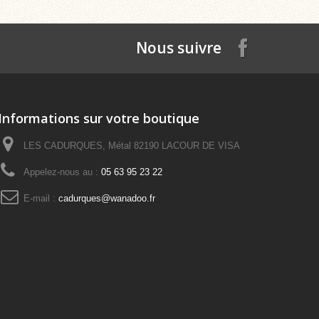
Nous suivre
Informations sur votre boutique
LES CADURQUES, Métal 82190 LACOUR DE VISA
Appelez-nous au :
05 63 95 23 22
E-mail :
cadurques@wanadoo.fr