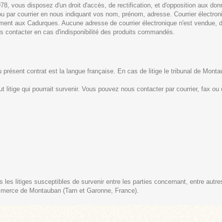
978, vous disposez d'un droit d'accès, de rectification, et d'opposition aux d
ne ou par courrier en nous indiquant vos nom, prénom, adresse. Courrier élect
ement aux Cadurques. Aucune adresse de courrier électronique n'est vendue,
 contacter en cas d'indisponibilité des produits commandés.
u présent contrat est la langue française. En cas de litige le tribunal de Mon
itige qui pourrait survenir. Vous pouvez nous contacter par courrier, fax ou c
les litiges susceptibles de survenir entre les parties concernant, entre autres, l
commerce de Montauban (Tarn et Garonne, France).